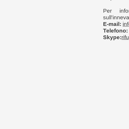
Per info
sull'innev
E-mail:
in
Telefono:
Skype:
rif